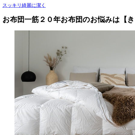
スッキリ綺麗に潔く
お布団一筋２０年お布団のお悩みは【き