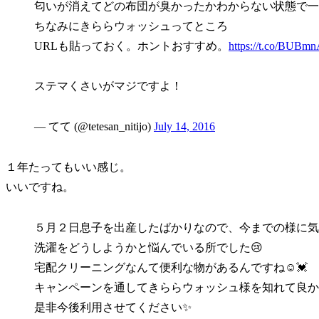
匂いが消えてどの布団が臭かったかわからない状態で一
ちなみにきららウォッシュってところ
URLも貼っておく。ホントおすすめ。
https://t.co/BUB
ステマくさいがマジですよ！
— てて (@tetesan_nitijo)
July 14, 2016
１年たってもいい感じ。
いいですね。
５月２日息子を出産したばかりなので、今までの様に気
洗濯をどうしようかと悩んでいる所でした😢
宅配クリーニングなんて便利な物があるんですね☺️💓
キャンペーンを通してきららウォッシュ様を知れて良か
是非今後利用させてください✨